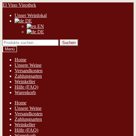
Zur
Zum
El Vino Vinothek
Navigation
Inhalt
Unser Weinlokal
springen
springen
DE
EN
DE
Suchen
Suchen
nach:
Menü
Home
Unsere Weine
Versandkosten
Zahlungsarten
Weinkeller
Hilfe (FAQ)
Warenkorb
Home
Unsere Weine
Versandkosten
Zahlungsarten
Weinkeller
Hilfe (FAQ)
Warenkorb