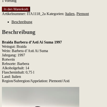
1 vorrätig
Braida
In den Warenkorb
Barbera
Artikelnummer:
ITA1118_2a
Kategorien:
Italien
,
Piemont
d'Asti
Ai
Beschreibung
Suma
1997
Beschreibung
Menge
Braida Barbera d’Asti Ai Suma 1997
Weingut: Braida
Wein: Barbera d’Asti Ai Suma
Jahrgang: 1997
Rotwein
Rebsorte: Barbera
Alkoholgehalt: 14
Flascheninhalt: 0,75 l
Land: Italien
Region/Subregion/Appelation: Piemont//Asti